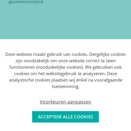
gecommuniceerd.
Laatst bijgewerkte versie: 20/07/2024
Deze website maakt gebruik van cookies. Dergelijke cookies
zijn noodzakelijk om onze website correct te laten
functioneren (noodzakelijke cookies). We gebruiken ook
cookies om het websitegebruik te analyseren. Deze
analystische cookies plaatsen wij enkel na voorafgaande
toestemming.
+32 (0)55 31 26 06
INFO@VDSWEAVING.COM
DE BRUWAAN 16, B-9700 OUDENAARDE
Voorkeuren aanpassen
PRIVACY
COOKIE
VERKOOPSVOORWAARDEN
ACCEPTEER ALLE COOKIES
POLICY
POLICY